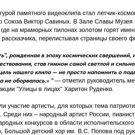
урой памятного видеоклипа стал летчик-космо
го Союза Виктор Савиных. В Зале Славы Музея
 где на мраморных пилонах золотом горят имен
 рассказчика, перелистывая страницы своего 
ь", рожденная в эпоху космических свершений, и
вествования, став гимном самой светлой и сильн
цель нашего клипа — не просто напомнить о подв
а не оборвалась.» "
— отметил руководитель м
акции "Улицы в лицах" Харитон Руденко.
ли участие артисты, для которых тема патриот
. Среди них – народный артист России, пианис
родных конкурсов в области исполнительского
, Большой детский хор им. В.С. Попова под ру