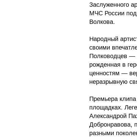
Заслуженного ар
МЧС России под
Волкова.
Народный артист
своими впечатле
Полководцев — э
рожденная в гер
ценностям — вер
неразрывную свя
Премьера клипа 
площадках. Леге
Александрой Пах
Добронравова, 
разными поколе