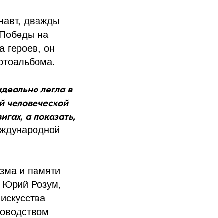
навт, дважды
 Победы на
а героев, он
фотоальбома.
деально легла в
ой человеческой
игах, а показать,
еждународной
изма и памяти
т Юрий Розум,
 искусства
ководством