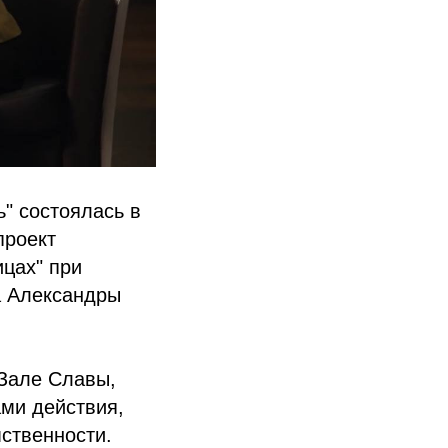
" состоялась в
проект
цах" при
а Александры
Зале Славы,
ами действия,
ственности.