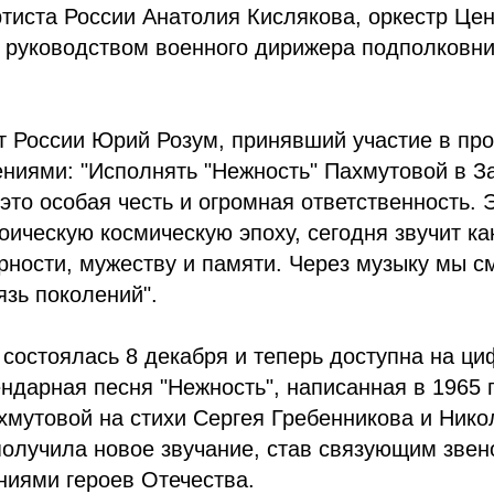
тиста России Анатолия Кислякова, оркестр Це
 руководством военного дирижера подполковн
 России Юрий Розум, принявший участие в про
ниями: "Исполнять "Нежность" Пахмутовой в З
то особая честь и огромная ответственность. 
оическую космическую эпоху, сегодня звучит ка
ности, мужеству и памяти. Через музыку мы с
зь поколений".
состоялась 8 декабря и теперь доступна на ц
ндарная песня "Нежность", написанная в 1965 
мутовой на стихи Сергея Гребенникова и Нико
получила новое звучание, став связующим зве
ниями героев Отечества.