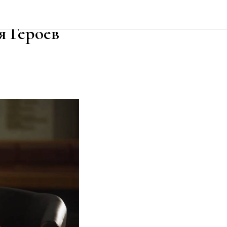
ню
я Героев