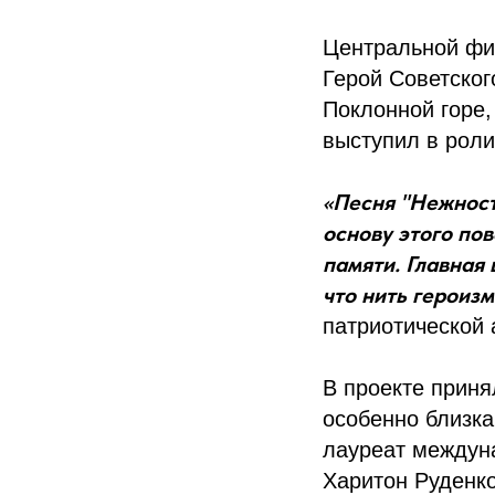
Центральной фиг
Герой Советско
Поклонной горе,
выступил в роли
«Песня "Нежност
основу этого по
памяти. Главная 
что нить героизм
патриотической 
В проекте приня
особенно близка
лауреат междуна
Харитон Руденко