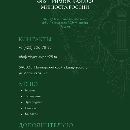
ФБУ ПРИМОРСКАЯ ЛСЭ
МИНЮСТА РОССИИ
2022 © Все права принадлежат
ФБУ Приморская ЛСЭ Минюста
России
КОНТАКТЫ
+7 (423) 236-78-25
info@minjust-expert25.ru
690033, Приморский край, г.Владивосток,
ул. Иртышская, 2а
МЕНЮ
Главная
Экспертизы
Прейскурант
Новости
Контакты
ДОПОЛНИТЕЛЬНО